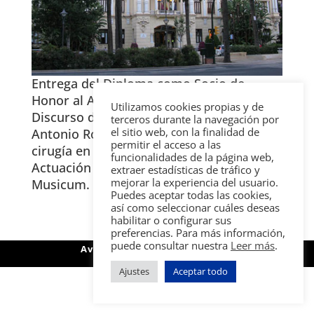
Entrega del Diploma como Socio de
Honor al Ayuntamiento de Málaga y
Utilizamos cookies propias y de
Discurso de ingreso en la SEMA de D. José
terceros durante la navegación por
el sitio web, con la finalidad de
Antonio Rodríguez Montes sobre la ‘La
permitir el acceso a las
cirugía en los tiempos de Erasmo’.
funcionalidades de la página web,
Actuación del Sancti Petri Collegium
extraer estadísticas de tráfico y
mejorar la experiencia del usuario.
Musicum.
Puedes aceptar todas las cookies,
así como seleccionar cuáles deseas
habilitar o configurar sus
preferencias. Para más información,
puede consultar nuestra
Leer más
.
Aviso legal
Política de privacidad
Política de cookies
Contacto
Ajustes
Aceptar todo