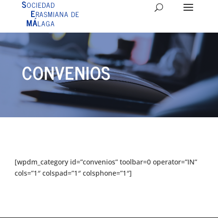
S
OCIEDAD
E
RASMIANA DE
MÁ
LAGA
CONVENIOS
[wpdm_category id=”convenios”
toolbar=0
operator=”IN”
cols=”1″ colspad=”1″ colsphone=”1″]