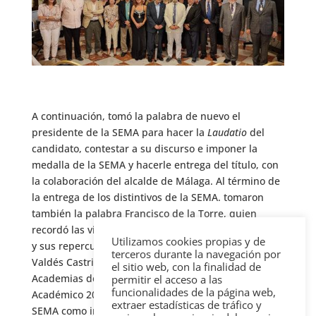
A continuación, tomó la palabra de nuevo el
presidente de la SEMA para hacer la
Laudatio
del
candidato, contestar a su discurso e imponer la
medalla de la SEMA y hacerle entrega del título, con
la colaboración del alcalde de Málaga. Al término de
la entrega de los distintivos de la SEMA. tomaron
también la palabra Francisco de la Torre, quien
recordó las vicisitudes negativas de nuestro siglo XIX
Utilizamos cookies propias y de
y sus repercusiones posteriores. Por último, Benito
terceros durante la navegación por
Valdés Castrillón, como presidente del Instituto de
el sitio web, con la finalidad de
Academias de Andalucía, cerró el acto y el Curso
permitir el acceso a las
funcionalidades de la página web,
Académico 2025-26 remarcando la constancia de la
extraer estadísticas de tráfico y
SEMA como institución asociada.