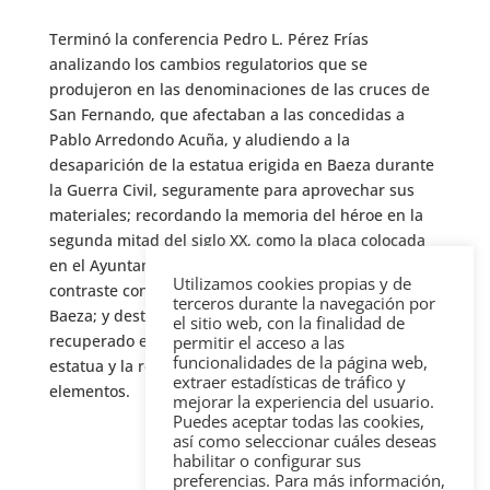
Terminó la conferencia Pedro L. Pérez Frías
analizando los cambios regulatorios que se
produjeron en las denominaciones de las cruces de
San Fernando, que afectaban a las concedidas a
Pablo Arredondo Acuña, y aludiendo a la
desaparición de la estatua erigida en Baeza durante
la Guerra Civil, seguramente para aprovechar sus
materiales; recordando la memoria del héroe en la
segunda mitad del siglo XX, como la placa colocada
en el Ayuntamiento de Torreperogil en 1968, en
Utilizamos cookies propias y de
contraste con el abandono del monumento en
terceros durante la navegación por
Baeza; y destacando que, afortunadamente, se ha
el sitio web, con la finalidad de
recuperado en el 2015, éste con una recreación de la
permitir el acceso a las
funcionalidades de la página web,
estatua y la rehabilitación del resto de sus
extraer estadísticas de tráfico y
elementos.
mejorar la experiencia del usuario.
Puedes aceptar todas las cookies,
así como seleccionar cuáles deseas
habilitar o configurar sus
preferencias. Para más información,