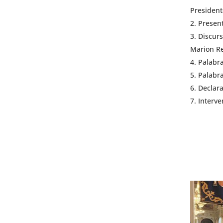
President
Present
Discurs
Marion R
Palabra
Palabra
Declara
Interve