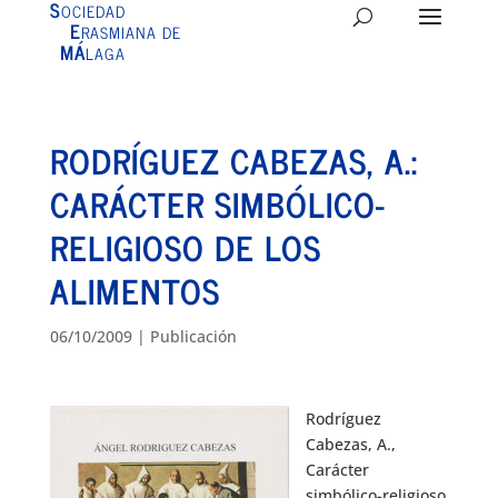
S
OCIEDAD
E
RASMIANA DE
MÁ
LAGA
RODRÍGUEZ CABEZAS, A.:
CARÁCTER SIMBÓLICO-
RELIGIOSO DE LOS
ALIMENTOS
06/10/2009
|
Publicación
Rodríguez
Cabezas, A.,
Carácter
simbólico-religioso