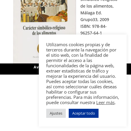
de los alimentos,
Málaga Ed.
Grupo33, 2009
ISBN: 978-84-
96257-64-1
Utilizamos cookies propias y de
terceros durante la navegación por
el sitio web, con la finalidad de
permitir el acceso a las
funcionalidades de la página web,
Aviso legal
Política de privacidad
extraer estadísticas de tráfico y
Política de cookies
Contacto
mejorar la experiencia del usuario.
Puedes aceptar todas las cookies,
así como seleccionar cuáles deseas
habilitar o configurar sus
preferencias. Para más información,
puede consultar nuestra
Leer más
.
Ajustes
Aceptar todo