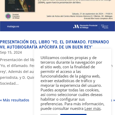
PRESENTACIÓN DEL LIBRO ‘YO, EL DIFAMADO. FERNANDO
VII, AUTOBIOGRAFÍA APÓCRIFA DE UN BUEN REY’
Sep 15, 2024
Utilizamos cookies propias y de
Presentación del libro de D. Luis del Pino, periodista y escritor,
terceros durante la navegación por
‘Yo, el difamado. Fernando VII, autobiografía apócrifa de un buen
el sitio web, con la finalidad de
permitir el acceso a las
rey’, Además del autor, han participado D. Francisco Linares,
funcionalidades de la página web,
periodista, y D. Quintín Calle Carabias, presidente de la
extraer estadísticas de tráfico y
Sociedad...
mejorar la experiencia del usuario.
Puedes aceptar todas las cookies,
así como seleccionar cuáles deseas
habilitar o configurar sus
« Older Entries
Next Entries »
preferencias. Para más información,
puede consultar nuestra
Leer más
.