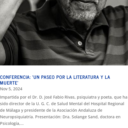
CONFERENCIA: ‘UN PASEO POR LA LITERATURA Y LA
MUERTE’
Nov 5, 2024
Impartida por el Dr. D. José Fabio Rivas, psiquiatra y poeta, que ha
sido director de la U. G. C. de Salud Mental del Hospital Regional
de Málaga y presidente de la Asociación Andaluza de
Neuropsiquiatría. Presentación: Dra. Solange Sand, doctora en
Psicología,...