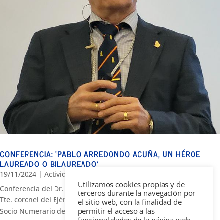
CONFERENCIA: ‘PABLO ARREDONDO ACUÑA, UN HÉROE
LAUREADO O BILAUREADO’
19/11/2024
|
Actividad
,
Conferencia y mesa redonda
Utilizamos cookies propias y de
Conferencia del Dr. D. Pedro Luis Pérez Frías, Doctor en Historia,
terceros durante la navegación por
Tte. coronel del Ejército de Tierra, Diplomado de Estado Mayor y
el sitio web, con la finalidad de
permitir el acceso a las
Socio Numerario de la SEMA. Presentación: Dr. Dña. Marion
funcionalidades de la página web,