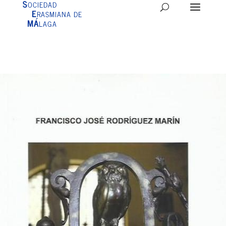
S
OCIEDAD
E
RASMIANA DE
MÁ
LAGA